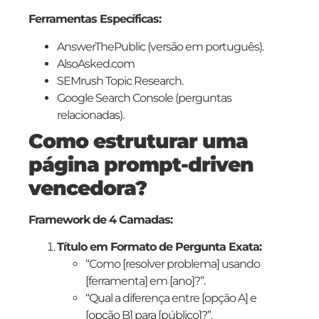
Ferramentas Específicas:
AnswerThePublic (versão em português).
AlsoAsked.com
SEMrush Topic Research.
Google Search Console (perguntas
relacionadas).
Como estruturar uma
página prompt-driven
vencedora?
Framework de 4 Camadas:
Título em Formato de Pergunta Exata:
“Como [resolver problema] usando
[ferramenta] em [ano]?”.
“Qual a diferença entre [opção A] e
[opção B] para [público]?”.