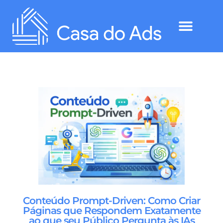
Conteúdo Prompt-Driven: Como Criar
Páginas que Respondem Exatamente
ao que seu Público Pergunta às IAs