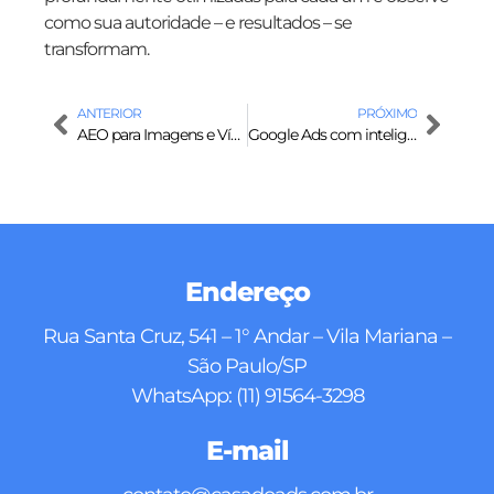
como sua autoridade – e resultados – se
transformam.
ANTERIOR
PRÓXIMO
AEO para Imagens e Vídeos: Como ser Citado em Resultados Visuais do ChatGPT e Google Gemini
Google Ads com inteligência artificial: o que mudou de verdade e o que continua igual
Endereço
Rua Santa Cruz, 541 – 1° Andar – Vila Mariana –
São Paulo/SP
WhatsApp: (11) 91564-3298
E-mail