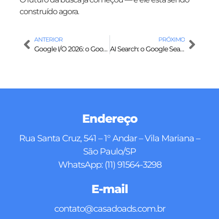
construído agora.
ANTERIOR
PRÓXIMO
Google I/O 2026: o Google deixou claro qual será o futuro da internet — e das empresas
AI Search: o Google Search virou um motor de respostas com inteligência artificial
Endereço
Rua Santa Cruz, 541 – 1° Andar – Vila Mariana –
São Paulo/SP
WhatsApp: (11) 91564-3298
E-mail
contato@casadoads.com.br